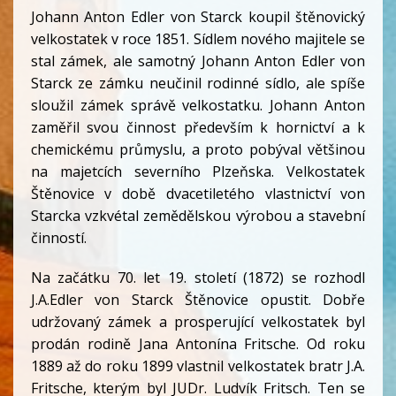
Johann Anton Edler von Starck koupil štěnovický
velkostatek v roce 1851. Sídlem nového majitele se
stal zámek, ale samotný Johann Anton Edler von
Starck ze zámku neučinil rodinné sídlo, ale spíše
sloužil zámek správě velkostatku. Johann Anton
zaměřil svou činnost především k hornictví a k
chemickému průmyslu, a proto pobýval většinou
na majetcích severního Plzeňska. Velkostatek
Štěnovice v době dvacetiletého vlastnictví von
Starcka vzkvétal zemědělskou výrobou a stavební
činností.
Na začátku 70. let 19. století (1872) se rozhodl
J.A.Edler von Starck Štěnovice opustit. Dobře
udržovaný zámek a prosperující velkostatek byl
prodán rodině Jana Antonína Fritsche. Od roku
1889 až do roku 1899 vlastnil velkostatek bratr J.A.
Fritsche, kterým byl JUDr. Ludvík Fritsch. Ten se