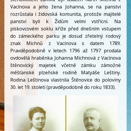
Vacínova a jeho žena Johanna, se na panství
rozrůstala i židovská komunita, protože majitelé
panství byli k Židům velmi vstřícní. Na
pískovcovém soklu kříže před dnešním vstupem
do zámeckého parku je dosud zřetelný rodový
znak Michnů z Vacínova s datem 1789.
Pravděpodobně v letech 1796 až 1797 prodala
ovdovělá hraběnka Johanna Michnová z Vacínova
štěnovický majetek včetně zámku zámožné
měšťanské plzeňské rodině Matyáše Leštiny.
Rodina Leštinova vlastnila Štěnovice do poloviny
30. let 19. století (pravděpodobně do roku 1833).