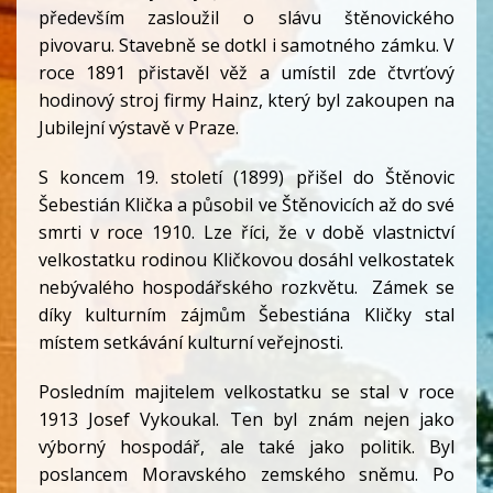
především zasloužil o slávu štěnovického
pivovaru. Stavebně se dotkl i samotného zámku. V
roce 1891 přistavěl věž a umístil zde čtvrťový
hodinový stroj firmy Hainz, který byl zakoupen na
Jubilejní výstavě v Praze.
S koncem 19. století (1899) přišel do Štěnovic
Šebestián Klička a působil ve Štěnovicích až do své
smrti v roce 1910. Lze říci, že v době vlastnictví
velkostatku rodinou Kličkovou dosáhl velkostatek
nebývalého hospodářského rozkvětu. Zámek se
díky kulturním zájmům Šebestiána Kličky stal
místem setkávání kulturní veřejnosti.
Posledním majitelem velkostatku se stal v roce
1913 Josef Vykoukal. Ten byl znám nejen jako
výborný hospodář, ale také jako politik. Byl
poslancem Moravského zemského sněmu. Po