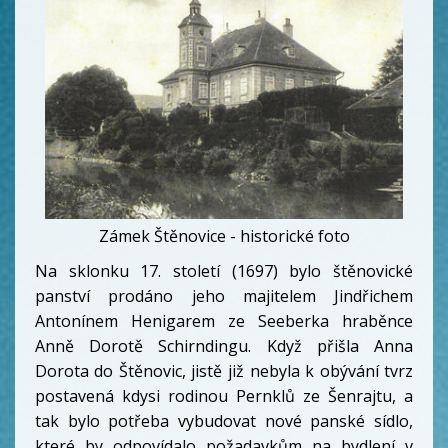
Zámek Štěnovice - historické foto
Na sklonku 17. století (1697) bylo štěnovické
panství prodáno jeho majitelem Jindřichem
Antonínem Henigarem ze Seeberka hraběnce
Anně Dorotě Schirndingu. Když přišla Anna
Dorota do Štěnovic, jistě již nebyla k obývání tvrz
postavená kdysi rodinou Pernklů ze Šenrajtu, a
tak bylo potřeba vybudovat nové panské sídlo,
které by odpovídalo požadavkům na bydlení v