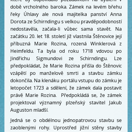
době vrcholného baroka. Zámek na levém břehu
řeky Úhlavy ale nová majitelka panství Anna
Dorota ze Schirndingu s velkou pravděpodobností
nedostavěla, začala-li vůbec sama stavět. Na
začátku 20. let 18. století již vlastnila Štěnovice její
příbuzná Marie Rozina, rozená Winklerová z
Heimfeldu. Ta byla od roku 1718 vdovou po
Jindřichu Sigmundovi ze Schirndingu. Lze
předpokládat, že Marie Rozina přišla do Štěnovic
vzápětí po manželově smrti a stavbu zámku
dokončila. Na klenáku portálu vstupu do zámku je
letopočet 1723 a sdělení, že zámek dala postavit
právě Marie Rozina. Předpokládá se, že zámek
projektoval významný plzeňský stavitel Jakub
Auguston mladší.
Jedná se o obdélnou jednopatrovou stavbu se
zaoblenými rohy. Uprostřed jižní stěny stavby