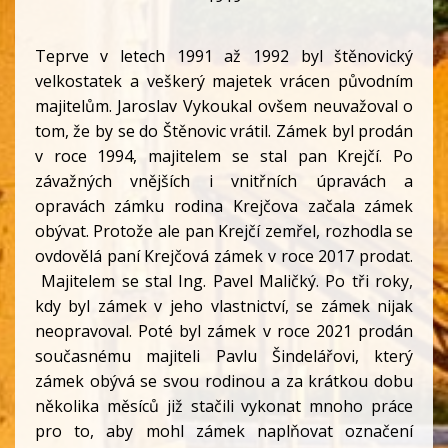
Teprve v letech 1991 až 1992 byl štěnovický
velkostatek a veškerý majetek vrácen původním
majitelům. Jaroslav Vykoukal ovšem neuvažoval o
tom, že by se do Štěnovic vrátil. Zámek byl prodán
v roce 1994, majitelem se stal pan Krejčí. Po
závažných vnějších i vnitřních úpravách a
opravách zámku rodina Krejčova začala zámek
obývat. Protože ale pan Krejčí zemřel, rozhodla se
ovdovělá paní Krejčová zámek v roce 2017 prodat.
Majitelem se stal Ing. Pavel Maličký. Po tři roky,
kdy byl zámek v jeho vlastnictví, se zámek nijak
neopravoval. Poté byl zámek v roce 2021 prodán
současnému majiteli Pavlu Šindelářovi, který
zámek obývá se svou rodinou a za krátkou dobu
několika měsíců již stačili vykonat mnoho práce
pro to, aby mohl zámek naplňovat označení