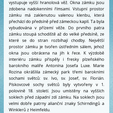
vystupuje vyšší hranolová věž. Okna zámku jsou
zdobena nadokenními římsami. Vstupní prostor
zámku má zaklenutou valenou klenbu, která
přechází do předsíně před zámeckou kaplí. Ta byla
vybudována v přízemí věže. Do prvního patra
zámku stoupá schodiště až do velké předsíně, ze
které se do stran rozbíhají chodby. Největší
prostor zámku je tvořen ústředním sálem, jehož
okna jsou obrácena na jih k řece. K výzdobě
interiéru zámku přispěly i fresky plzeňského
barokního malíře Antonína Josefa Luxe. Marie
Rozina okrášlila zámecký park třemi barokními
sochami světců: sv. Ivo, sv. Josef, sv. Florián.
Pískovcové sochy světců byly vytvořeny v 1.
polovině 18. století. Jsou umístěny na vyšších
soklech před západní zdí zámku. Na soklech jsou
velmi dobře patrny alianční znaky Schirndingů a
Winklerů z Heimfeldu.