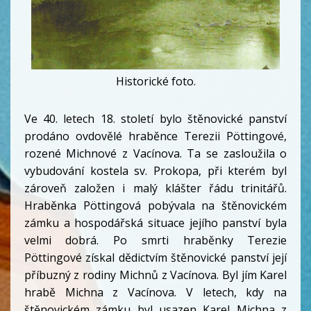
Historické foto.
Ve 40. letech 18. století bylo štěnovické panství
prodáno ovdovělé hraběnce Terezii Pöttingové,
rozené Michnové z Vacínova. Ta se zasloužila o
vybudování kostela sv. Prokopa, při kterém byl
zároveň založen i malý klášter řádu trinitářů.
Hraběnka Pöttingová pobývala na štěnovickém
zámku a hospodářská situace jejího panství byla
velmi dobrá. Po smrti hraběnky Terezie
Pöttingové získal dědictvím štěnovické panství její
příbuzný z rodiny Michnů z Vacínova. Byl jím Karel
hrabě Michna z Vacínova. V letech, kdy na
štěnovickém zámku byl usazen Karel Michna z