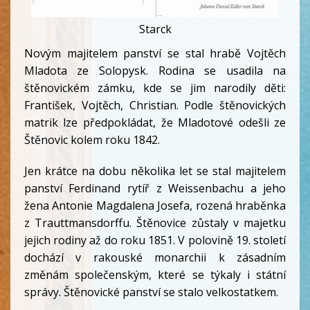
Starck
Novým majitelem panství se stal hrabě Vojtěch
Mladota ze Solopysk. Rodina se usadila na
štěnovickém zámku, kde se jim narodily děti:
František, Vojtěch, Christian. Podle štěnovických
matrik lze předpokládat, že Mladotové odešli ze
Štěnovic kolem roku 1842.
Jen krátce na dobu několika let se stal majitelem
panství Ferdinand rytíř z Weissenbachu a jeho
žena Antonie Magdalena Josefa, rozená hraběnka
z Trauttmansdorffu. Štěnovice zůstaly v majetku
jejich rodiny až do roku 1851. V polovině 19. století
dochází v rakouské monarchii k zásadním
změnám společenským, které se týkaly i státní
správy. Štěnovické panství se stalo velkostatkem.